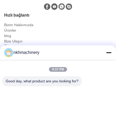
Hızlı bağlantı
Bizim Hakkımızda
Ürünler
blog
Bize Ulaşın
Ürünler
nkhmachinery
Çatı Paneli Top şekillendirme makinesi
kiremit rulo şekillendirme makinesi
şekillendirme makinesi zemin güverte rulo
9:37 PM
Ayakta Dikiş Rulo Şekillendirme Makinesi
Çatı Sayfası Sıkma Makinesi
Good day, what product are you looking for?
Purlin Top şekillendirme makinesi
Hızlı İletişim
Tel
0086-592-6260078
E-posta