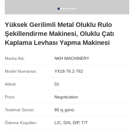
Yüksek Gerilimli Metal Oluklu Rulo
Şekillendirme Makinesi, Oluklu Çatı
Kaplama Levhası Yapma Makinesi
Marka Adı:
NKH MACHINERY
Model Numarası:
YX18-76.2-762
Adedi:
01
Price:
Negotication
Teslimat Süresi:
80 iş günü
Ödeme Koşulları:
L/C, D/A, D/P, T/T