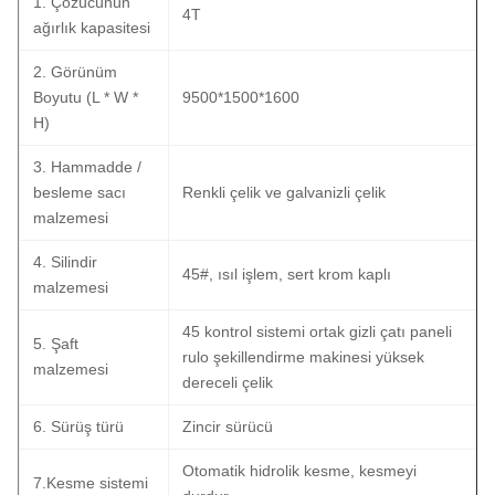
1. Çözücünün
4T
ağırlık kapasitesi
2. Görünüm
Boyutu (L * W *
9500*1500*1600
H)
3. Hammadde /
besleme sacı
Renkli çelik ve galvanizli çelik
malzemesi
4. Silindir
45#, ısıl işlem, sert krom kaplı
malzemesi
45 kontrol sistemi ortak gizli çatı paneli
5. Şaft
rulo şekillendirme makinesi yüksek
malzemesi
dereceli çelik
6. Sürüş türü
Zincir sürücü
Otomatik hidrolik kesme, kesmeyi
7.Kesme sistemi