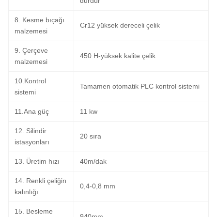
durdur
8. Kesme bıçağı
Cr12 yüksek dereceli çelik
malzemesi
9. Çerçeve
450 H-yüksek kalite çelik
malzemesi
10.Kontrol
Tamamen otomatik PLC kontrol sistemi
sistemi
11.Ana güç
11 kw
12. Silindir
20 sıra
istasyonları
13. Üretim hızı
40m/dak
14. Renkli çeliğin
0,4-0,8 mm
kalınlığı
15. Besleme
940mm