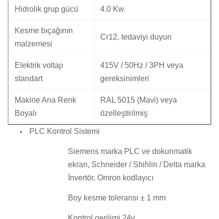
Hidrolik grup gücü
4.0 Kw
Kesme bıçağının
Cr12, tedaviyi duyun
malzemesi
Elektrik voltajı
415V / 50Hz / 3PH veya
standart
gereksinimleri
Makine Ana Renk
RAL 5015 (Mavi) veya
Boyalı
özelleştirilmiş
PLC Kontrol Sistemi
Siemens marka PLC ve dokunmatik
ekran, Schneider / Shihlin / Delta marka
İnvertör, Omron kodlayıcı
Boy kesme toleransı ± 1 mm
Kontrol gerilimi 24v