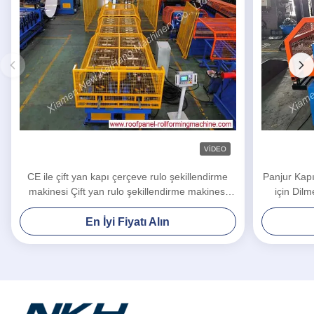
VIDEO
CE ile çift yan kapı çerçeve rulo şekillendirme
Panjur Kapı
makinesi Çift yan rulo şekillendirme makinesi
için Dil
Kapı çerçeve
En İyi Fiyatı Alın