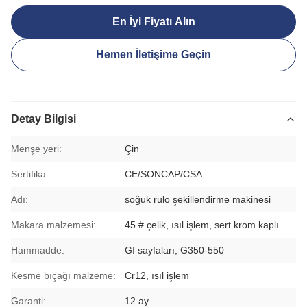
En İyi Fiyatı Alın
Hemen İletişime Geçin
Detay Bilgisi
Menşe yeri:
Çin
Sertifika:
CE/SONCAP/CSA
Adı:
soğuk rulo şekillendirme makinesi
Makara malzemesi:
45 # çelik, ısıl işlem, sert krom kaplı
Hammadde:
GI sayfaları, G350-550
Kesme bıçağı malzeme:
Cr12, ısıl işlem
Garanti:
12 ay