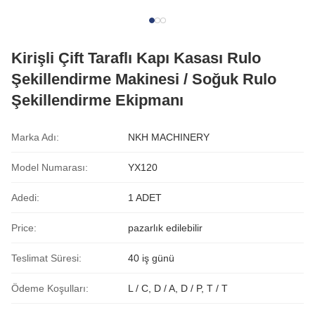
Kirişli Çift Taraflı Kapı Kasası Rulo
Şekillendirme Makinesi / Soğuk Rulo
Şekillendirme Ekipmanı
Marka Adı:
NKH MACHINERY
Model Numarası:
YX120
Adedi:
1 ADET
Price:
pazarlık edilebilir
Teslimat Süresi:
40 iş günü
Ödeme Koşulları:
L / C, D / A, D / P, T / T