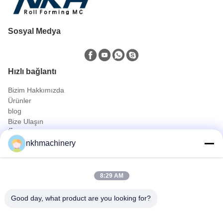
Sosyal Medya
Hızlı bağlantı
Bizim Hakkımızda
Ürünler
blog
Bize Ulaşın
Ürünler
nkhmachinery
Çatı Paneli Top şekillendirme makinesi
kiremit rulo şekillendirme makinesi
şekillendirme makinesi zemin güverte rulo
8:29 AM
Ayakta Dikiş Rulo Şekillendirme Makinesi
Çatı Sayfası Sıkma Makinesi
Good day, what product are you looking for?
Purlin Top şekillendirme makinesi
Hızlı İletişim