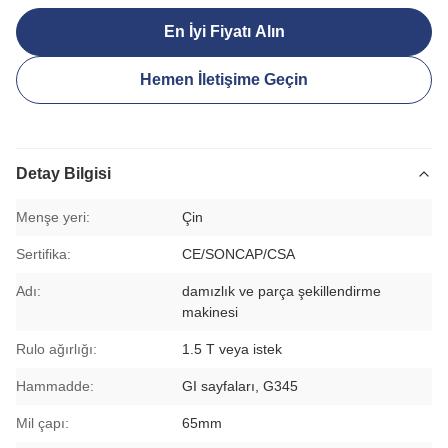
En İyi Fiyatı Alın
Hemen İletişime Geçin
Detay Bilgisi
Menşe yeri:
Çin
Sertifika:
CE/SONCAP/CSA
Adı:
damızlık ve parça şekillendirme
makinesi
Rulo ağırlığı:
1.5 T veya istek
Hammadde:
GI sayfaları, G345
Mil çapı:
65mm