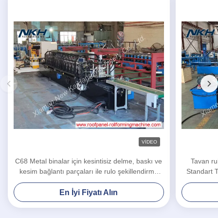
VIDEO
C68 Metal binalar için kesintisiz delme, baskı ve
Tavan ru
kesim bağlantı parçaları ile rulo şekillendirme
Standart T
makinesi
En İyi Fiyatı Alın