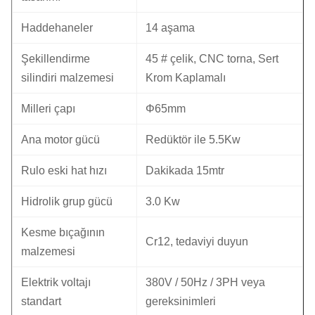
Haddehaneler
14 aşama
Şekillendirme
45 # çelik, CNC torna, Sert
silindiri malzemesi
Krom Kaplamalı
Milleri çapı
Φ65mm
Ana motor gücü
Redüktör ile 5.5Kw
Rulo eski hat hızı
Dakikada 15mtr
Hidrolik grup gücü
3.0 Kw
Kesme bıçağının
Cr12, tedaviyi duyun
malzemesi
Elektrik voltajı
380V / 50Hz / 3PH veya
standart
gereksinimleri