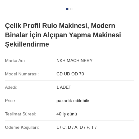
Çelik Profil Rulo Makinesi, Modern
Binalar İçin Alçıpan Yapma Makinesi
Şekillendirme
Marka Adı:
NKH MACHINERY
Model Numarası:
CD UD OD 70
Adedi:
1 ADET
Price:
pazarlık edilebilir
Teslimat Süresi:
40 iş günü
Ödeme Koşulları:
L / C, D / A, D / P, T / T