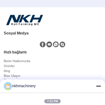
Sosyal Medya
Hızlı bağlantı
Bizim Hakkımızda
Ürünler
blog
Bize Ulaşın
Ürünler
nkhmachinery
Çatı Paneli Top şekillendirme makinesi
kiremit rulo şekillendirme makinesi
şekillendirme makinesi zemin güverte rulo
7:31 PM
Ayakta Dikiş Rulo Şekillendirme Makinesi