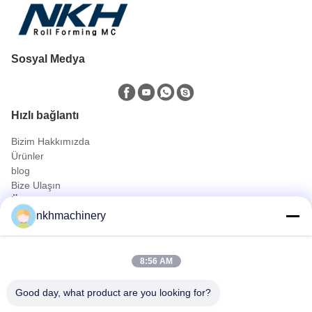
Sosyal Medya
Hızlı bağlantı
Bizim Hakkımızda
Ürünler
blog
Bize Ulaşın
Ürünler
nkhmachinery
Çatı Paneli Top şekillendirme makinesi
kiremit rulo şekillendirme makinesi
şekillendirme makinesi zemin güverte rulo
8:56 AM
Ayakta Dikiş Rulo Şekillendirme Makinesi
Çatı Sayfası Sıkma Makinesi
Good day, what product are you looking for?
Purlin Top şekillendirme makinesi