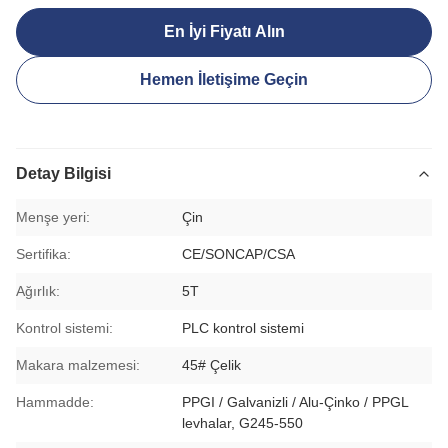
En İyi Fiyatı Alın
Hemen İletişime Geçin
Detay Bilgisi
Menşe yeri:
Çin
Sertifika:
CE/SONCAP/CSA
Ağırlık:
5T
Kontrol sistemi:
PLC kontrol sistemi
Makara malzemesi:
45# Çelik
Hammadde:
PPGI / Galvanizli / Alu-Çinko / PPGL
levhalar, G245-550