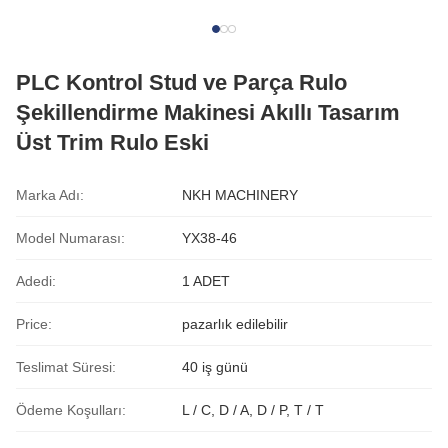
PLC Kontrol Stud ve Parça Rulo
Şekillendirme Makinesi Akıllı Tasarım
Üst Trim Rulo Eski
Marka Adı:
NKH MACHINERY
Model Numarası:
YX38-46
Adedi:
1 ADET
Price:
pazarlık edilebilir
Teslimat Süresi:
40 iş günü
Ödeme Koşulları:
L / C, D / A, D / P, T / T