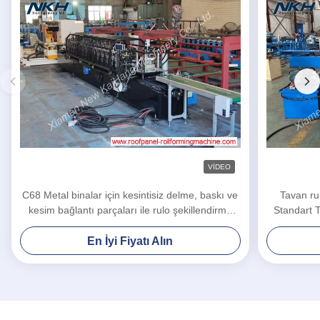
VIDEO
C68 Metal binalar için kesintisiz delme, baskı ve
Tavan ru
kesim bağlantı parçaları ile rulo şekillendirme
Standart T
makinesi
En İyi Fiyatı Alın