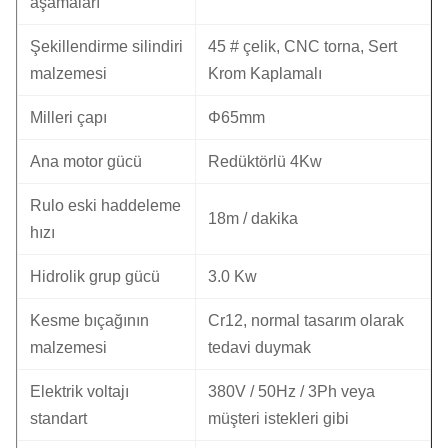
aşamaları
Şekillendirme silindiri
45 # çelik, CNC torna, Sert
malzemesi
Krom Kaplamalı
Milleri çapı
Φ65mm
Ana motor gücü
Redüktörlü 4Kw
Rulo eski haddeleme
18m / dakika
hızı
Hidrolik grup gücü
3.0 Kw
Kesme bıçağının
Cr12, normal tasarım olarak
malzemesi
tedavi duymak
Elektrik voltajı
380V / 50Hz / 3Ph veya
standart
müşteri istekleri gibi