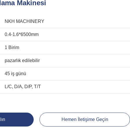
lama Makinesi
NKH MACHINERY
0.4-1.6*6500mm
1 Birim
pazarlık edilebilir
45 iş günü
L/C, D/A, D/P, T/T
lın
Hemen İletişime Geçin