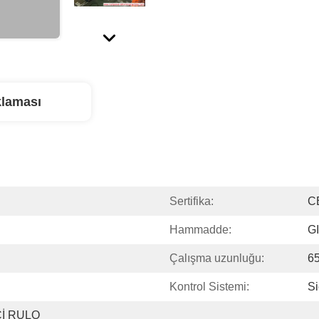
klaması
Sertifika:
C
Hammadde:
G
Çalışma uzunluğu:
6
Kontrol Sistemi:
S
İ RULO 