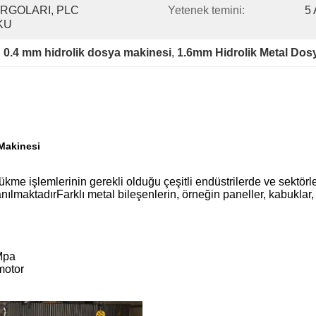
RGOLARI, PLC 
Yetenek temini:
5
KU
, 
0.4 mm hidrolik dosya makinesi
, 
1.6mm Hidrolik Metal Dos
Makinesi
ükme işlemlerinin gerekli olduğu çeşitli endüstrilerde ve sektö
ılmaktadırFarklı metal bileşenlerin, örneğin paneller, kabuklar, b
Mpa
motor