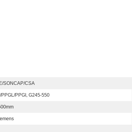
E/SONCAP/CSA
I/PPGL/PPGI, G245-550
500mm
iemens